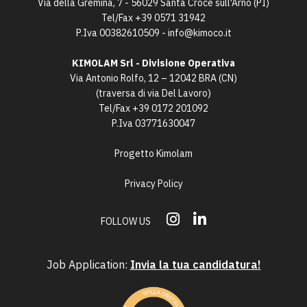
Via della Gremina, 7 - 56029 Santa Croce sull'Arno (PI)
Tel/Fax
+39 0571 31942
P.Iva 00382610509 -
info@kimoco.it
KIMOLAM Srl - Divisione Operativa
Via Antonio Rolfo, 12 – 12042 BRA (CN)
(traversa di via Del Lavoro)
Tel/Fax
+39 0172 201092
P.Iva 03771630047
Progetto Kimolam
Privacy Policy
FOLLOW US
Job Application:
Invia la tua candidatura!