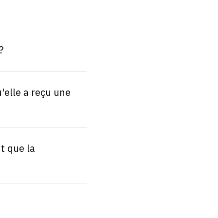
?
'elle a reçu une
t que la