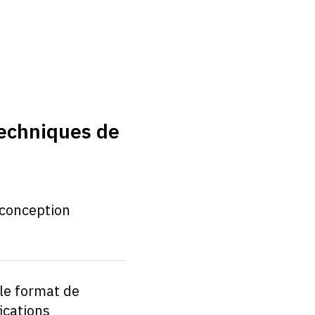
 techniques de
 conception
 le format de
ications