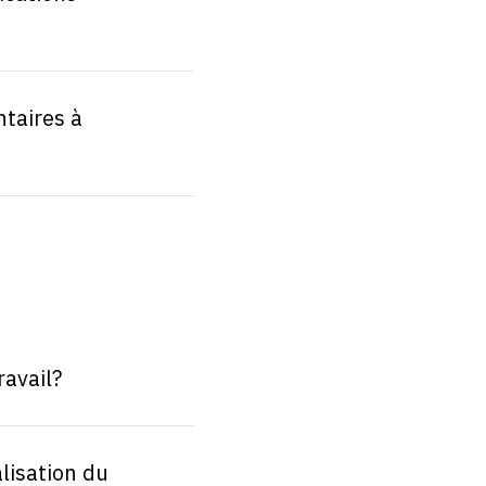
taires à
avail?
alisation du