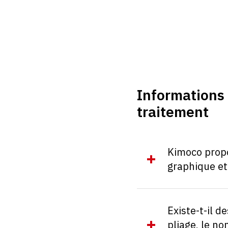
Informations 
traitement
Kimoco propo
graphique et
Existe-t-il d
pliage, le no