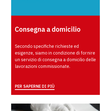
Consegna a domicilio
Secondo specifiche richieste ed
esigenze, siamo in condizione di fornire
un servizio di consegna a domicilio delle
lavorazioni commissionate.
PER SAPERNE DI PIÙ