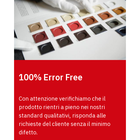
100% Error Free
Con attenzione verifichiamo che il
prodotto rientri a pieno nei nostri
standard qualitativi, risponda alle
richieste del cliente senza il minimo
difetto.