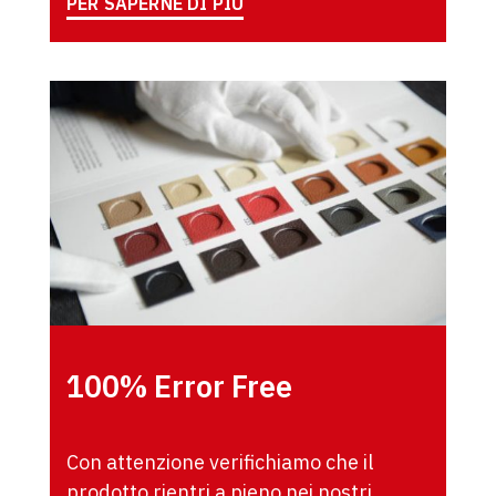
PER SAPERNE DI PIÙ
100% Error Free
Con attenzione verifichiamo che il
prodotto rientri a pieno nei nostri